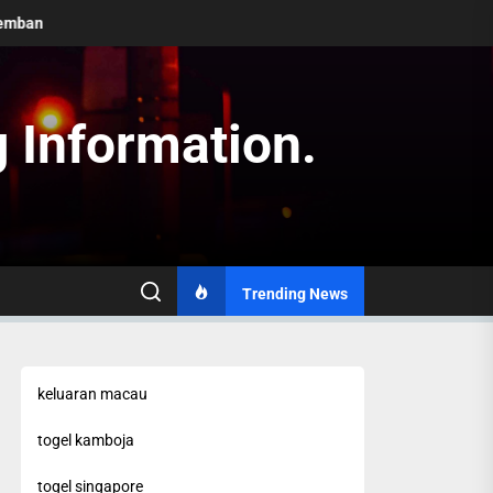
n Terbaru Ekonomi Asia Pasifik
Eropa Mendaftar untuk Solusi En
 Information.
Trending News
keluaran macau
togel kamboja
togel singapore