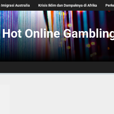
i Australia
Krisis Iklim dan Dampaknya di Afrika
Perkembanga
Hot Online Gambling