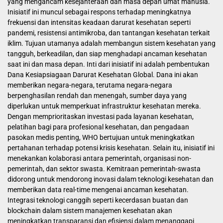
yang mengancam kesejahteraan dan masa depan umat manusia.
Inisiatif ini muncul sebagai respons terhadap meningkatnya
frekuensi dan intensitas keadaan darurat kesehatan seperti
pandemi, resistensi antimikroba, dan tantangan kesehatan terkait
iklim. Tujuan utamanya adalah membangun sistem kesehatan yang
tangguh, berkeadilan, dan siap menghadapi ancaman kesehatan
saat ini dan masa depan. Inti dari inisiatif ini adalah pembentukan
Dana Kesiapsiagaan Darurat Kesehatan Global. Dana ini akan
memberikan negara-negara, terutama negara-negara
berpenghasilan rendah dan menengah, sumber daya yang
diperlukan untuk memperkuat infrastruktur kesehatan mereka.
Dengan memprioritaskan investasi pada layanan kesehatan,
pelatihan bagi para profesional kesehatan, dan pengadaan
pasokan medis penting, WHO bertujuan untuk meningkatkan
pertahanan terhadap potensi krisis kesehatan. Selain itu, inisiatif ini
menekankan kolaborasi antara pemerintah, organisasi non-
pemerintah, dan sektor swasta. Kemitraan pemerintah-swasta
didorong untuk mendorong inovasi dalam teknologi kesehatan dan
memberikan data real-time mengenai ancaman kesehatan.
Integrasi teknologi canggih seperti kecerdasan buatan dan
blockchain dalam sistem manajemen kesehatan akan
meningkatkan transparansi dan efisiensi dalam menanggapi