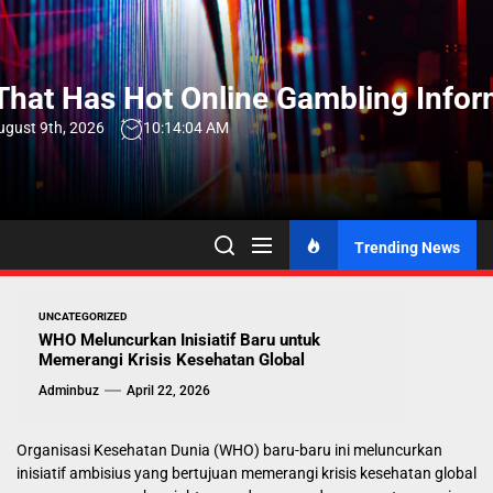
Skip
to
the
hat Has Hot Online Gambling Infor
content
ugust 9th, 2026
10:14:05 AM
Trending News
UNCATEGORIZED
WHO Meluncurkan Inisiatif Baru untuk
Memerangi Krisis Kesehatan Global
Adminbuz
April 22, 2026
Organisasi Kesehatan Dunia (WHO) baru-baru ini meluncurkan
inisiatif ambisius yang bertujuan memerangi krisis kesehatan global