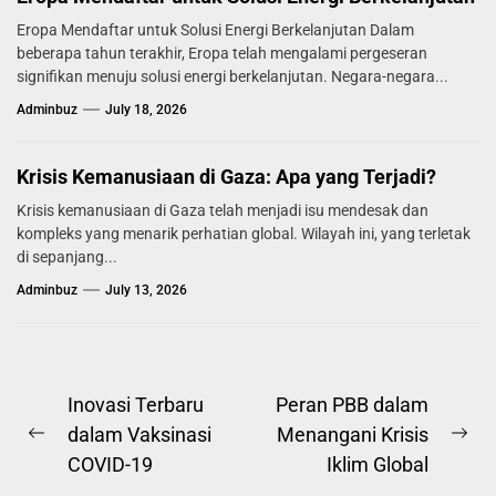
Eropa Mendaftar untuk Solusi Energi Berkelanjutan Dalam
beberapa tahun terakhir, Eropa telah mengalami pergeseran
signifikan menuju solusi energi berkelanjutan. Negara-negara...
Adminbuz
July 18, 2026
Krisis Kemanusiaan di Gaza: Apa yang Terjadi?
Krisis kemanusiaan di Gaza telah menjadi isu mendesak dan
kompleks yang menarik perhatian global. Wilayah ini, yang terletak
di sepanjang...
Adminbuz
July 13, 2026
Post
Inovasi Terbaru
Peran PBB dalam
dalam Vaksinasi
Menangani Krisis
navigation
Previous
Ne
COVID-19
Iklim Global
post:
pos