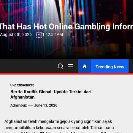
Skip
to
the
hat Has Hot Online Gambling Infor
content
 August 6th, 2026
1:42:53 AM
Trending News
UNCATEGORIZED
Berita Konflik Global: Update Terkini dari
Afghanistan
Adminbuz
June 13, 2026
Afghanistan telah mengalami gejolak yang signifikan sejak
pengambilalihan kekuasaan secara cepat oleh Taliban pada