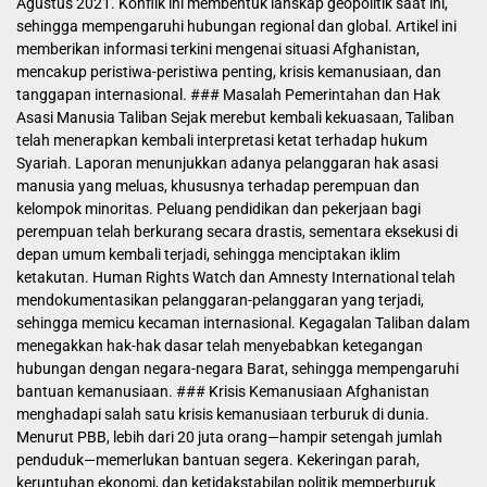
Agustus 2021. Konflik ini membentuk lanskap geopolitik saat ini,
sehingga mempengaruhi hubungan regional dan global. Artikel ini
memberikan informasi terkini mengenai situasi Afghanistan,
mencakup peristiwa-peristiwa penting, krisis kemanusiaan, dan
tanggapan internasional. ### Masalah Pemerintahan dan Hak
Asasi Manusia Taliban Sejak merebut kembali kekuasaan, Taliban
telah menerapkan kembali interpretasi ketat terhadap hukum
Syariah. Laporan menunjukkan adanya pelanggaran hak asasi
manusia yang meluas, khususnya terhadap perempuan dan
kelompok minoritas. Peluang pendidikan dan pekerjaan bagi
perempuan telah berkurang secara drastis, sementara eksekusi di
depan umum kembali terjadi, sehingga menciptakan iklim
ketakutan. Human Rights Watch dan Amnesty International telah
mendokumentasikan pelanggaran-pelanggaran yang terjadi,
sehingga memicu kecaman internasional. Kegagalan Taliban dalam
menegakkan hak-hak dasar telah menyebabkan ketegangan
hubungan dengan negara-negara Barat, sehingga mempengaruhi
bantuan kemanusiaan. ### Krisis Kemanusiaan Afghanistan
menghadapi salah satu krisis kemanusiaan terburuk di dunia.
Menurut PBB, lebih dari 20 juta orang—hampir setengah jumlah
penduduk—memerlukan bantuan segera. Kekeringan parah,
keruntuhan ekonomi, dan ketidakstabilan politik memperburuk