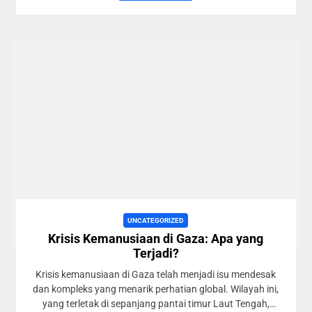
UNCATEGORIZED
Krisis Kemanusiaan di Gaza: Apa yang
Terjadi?
Krisis kemanusiaan di Gaza telah menjadi isu mendesak
dan kompleks yang menarik perhatian global. Wilayah ini,
yang terletak di sepanjang pantai timur Laut Tengah,