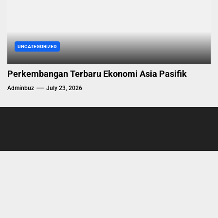
UNCATEGORIZED
Perkembangan Terbaru Ekonomi Asia Pasifik
Adminbuz
July 23, 2026