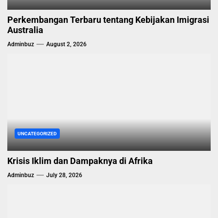
Perkembangan Terbaru tentang Kebijakan Imigrasi
Australia
Adminbuz
August 2, 2026
UNCATEGORIZED
Krisis Iklim dan Dampaknya di Afrika
Adminbuz
July 28, 2026