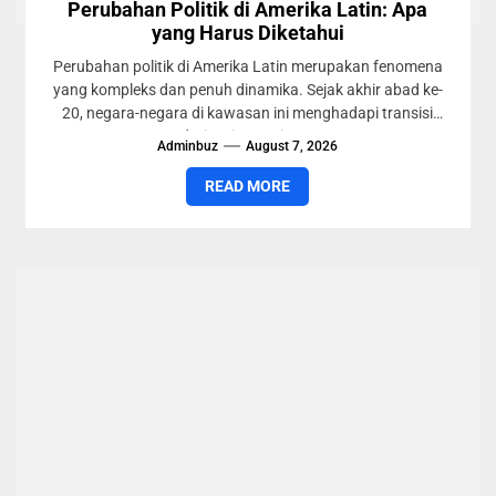
Perubahan Politik di Amerika Latin: Apa
yang Harus Diketahui
Perubahan politik di Amerika Latin merupakan fenomena
yang kompleks dan penuh dinamika. Sejak akhir abad ke-
20, negara-negara di kawasan ini menghadapi transisi
dari rezim otoriter...
Adminbuz
August 7, 2026
READ MORE