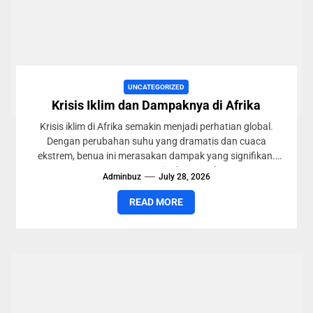
UNCATEGORIZED
Krisis Iklim dan Dampaknya di Afrika
Krisis iklim di Afrika semakin menjadi perhatian global.
Dengan perubahan suhu yang dramatis dan cuaca
ekstrem, benua ini merasakan dampak yang signifikan.
Pertama-tama, peningkatan suhu...
Adminbuz
July 28, 2026
READ MORE