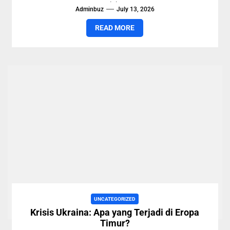
telah...
Adminbuz
July 13, 2026
READ MORE
UNCATEGORIZED
Krisis Ukraina: Apa yang Terjadi di Eropa
Timur?