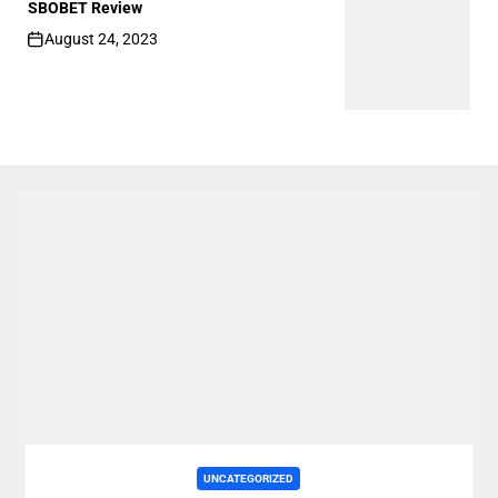
SBOBET Review
August 24, 2023
UNCATEGORIZED