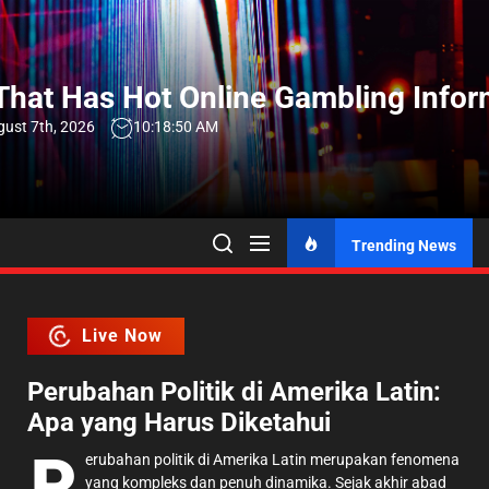
Skip
to
the
hat Has Hot Online Gambling Infor
content
gust 7th, 2026
10:18:51 AM
Trending News
Live Now
Perubahan Politik di Amerika Latin:
Apa yang Harus Diketahui
P
erubahan politik di Amerika Latin merupakan fenomena
yang kompleks dan penuh dinamika. Sejak akhir abad