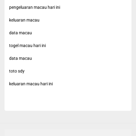
pengeluaran macau hari ini
keluaran macau
data macau
togel macau hari ini
data macau
toto sdy
keluaran macau hari ini