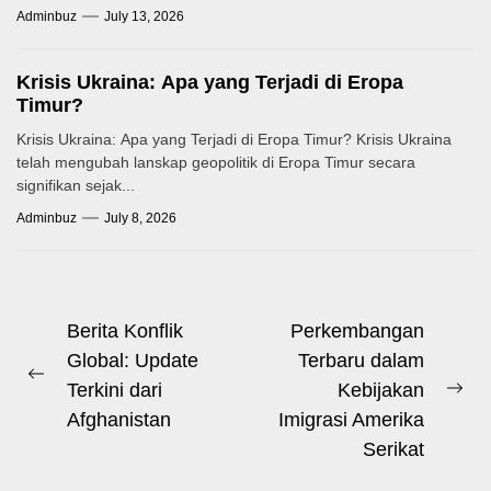
Adminbuz
July 13, 2026
Krisis Ukraina: Apa yang Terjadi di Eropa
Timur?
Krisis Ukraina: Apa yang Terjadi di Eropa Timur? Krisis Ukraina
telah mengubah lanskap geopolitik di Eropa Timur secara
signifikan sejak...
Adminbuz
July 8, 2026
Post
Berita Konflik
Perkembangan
Global: Update
Terbaru dalam
navigation
Previous
Terkini dari
Kebijakan
Ne
post:
Afghanistan
Imigrasi Amerika
pos
Serikat