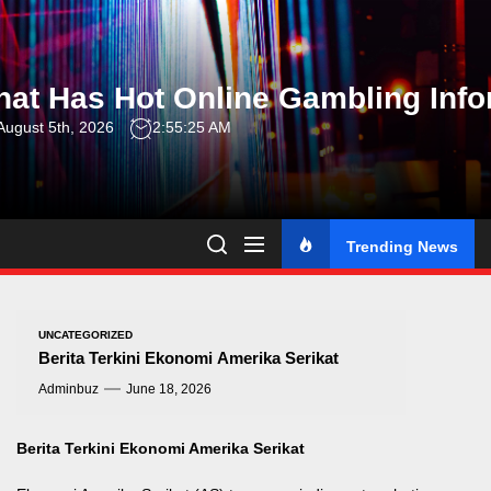
Skip
to
the
at Has Hot Online Gambling Info
content
ugust 5th, 2026
2:55:26 AM
Trending News
UNCATEGORIZED
Berita Terkini Ekonomi Amerika Serikat
Adminbuz
June 18, 2026
Berita Terkini Ekonomi Amerika Serikat