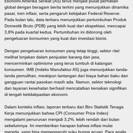
Ekonomi Amerika Serikat (AS) terus menjadi pusat perhatian
global dengan beragam berita terkini yang menunjukkan dinamika
pasar, tren inflasi, serta pengaruh kebijakan Federal Reserve.
Pada bulan lalu, data terbaru menunjukkan pertumbuhan Produk
Domestik Bruto (PDB) yang lebih kuat dari ekspektasi, mencapai
3,8% pada kuartal kedua. Pertumbuhan ini didorong oleh
pengeluaran konsumen yang kuat dan investasi bisnis.
Dengan pengeluaran konsumen yang tetap tinggi, sektor ritel
melihat lonjakan dalam penjualan barang dan jasa,
mencerminkan optimisme yang terus tumbuh di kalangan
konsumen. IMB (Indeks Manufaktur AS) juga menunjukkan tanda-
tanda pemulihan, meskipun tantangan dari biaya bahan baku dan
gangguan rantai pasokan masih ada. Namun, sektor teknologi
dan layanan kesehatan berhasil mencatatkan kenaikan signifikan
di tengah ketidakpastian ekonomi.
Dalam konteks inflasi, laporan terbaru dari Biro Statistik Tenaga
Kerja menunjukkan bahwa CPI (Consumer Price Index)
mengalami penurunan menjadi 3,2%, lebih rendah dari bulan
sebelumnya. Ini memberikan harapan bahwa inflasi mulai
mereda, yang bisa memengaruhi suku bunga acuan. Para analis