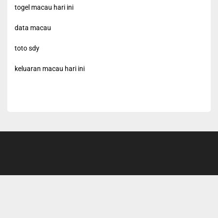
togel macau hari ini
data macau
toto sdy
keluaran macau hari ini