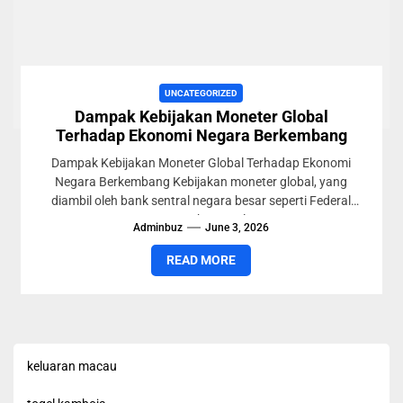
UNCATEGORIZED
Dampak Kebijakan Moneter Global
Terhadap Ekonomi Negara Berkembang
Dampak Kebijakan Moneter Global Terhadap Ekonomi
Negara Berkembang Kebijakan moneter global, yang
diambil oleh bank sentral negara besar seperti Federal
Reserve AS, Bank Sentral Eropa,...
Adminbuz
June 3, 2026
READ MORE
keluaran macau