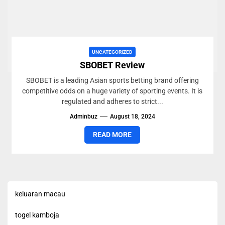
UNCATEGORIZED
SBOBET Review
SBOBET is a leading Asian sports betting brand offering
competitive odds on a huge variety of sporting events. It is
regulated and adheres to strict...
Adminbuz
August 18, 2024
READ MORE
keluaran macau
togel kamboja