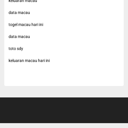
keluaran macau
data macau
togel macau hari ini
data macau
toto sdy
keluaran macau hari ini