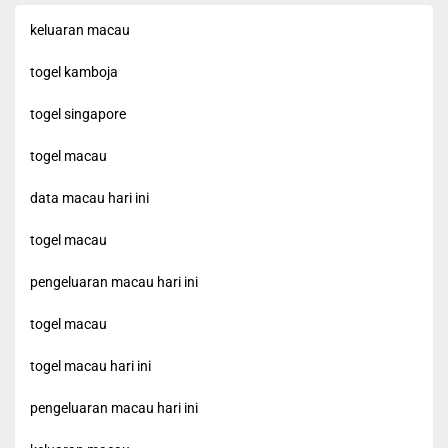
keluaran macau
togel kamboja
togel singapore
togel macau
data macau hari ini
togel macau
pengeluaran macau hari ini
togel macau
togel macau hari ini
pengeluaran macau hari ini