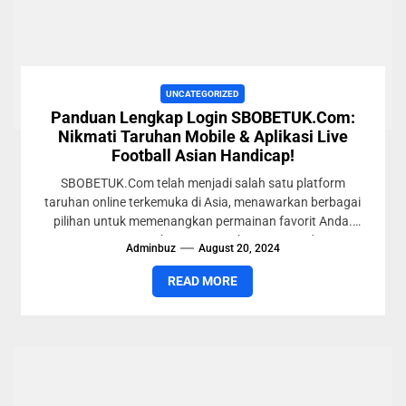
UNCATEGORIZED
Panduan Lengkap Login SBOBETUK.Com:
Nikmati Taruhan Mobile & Aplikasi Live
Football Asian Handicap!
SBOBETUK.Com telah menjadi salah satu platform
taruhan online terkemuka di Asia, menawarkan berbagai
pilihan untuk memenangkan permainan favorit Anda.
Dengan antarmuka yang ramah pengguna dan...
Adminbuz
August 20, 2024
READ MORE