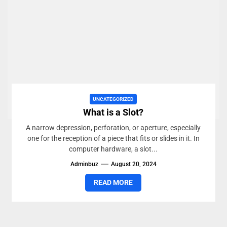
UNCATEGORIZED
What is a Slot?
A narrow depression, perforation, or aperture, especially
one for the reception of a piece that fits or slides in it. In
computer hardware, a slot...
Adminbuz
August 20, 2024
READ MORE