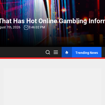
Skip
to
the
hat Has Hot Online Gambling Infor
content
gust 7th, 2026
3:46:02 PM
Trending News