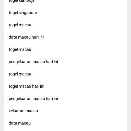
togel kamboja
togel singapore
togel macau
data macau hari ini
togel macau
pengeluaran macau hari ini
togel macau
togel macau hari ini
pengeluaran macau hari ini
keluaran macau
data macau